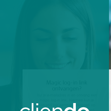
Magic log-in link
ontvangen?
Vul je e-mailadres in en ontvang een
magic log-in link. Hiermee kun je
komend uur eenmalig inloggen op
jouw account zonder wachtwoord.